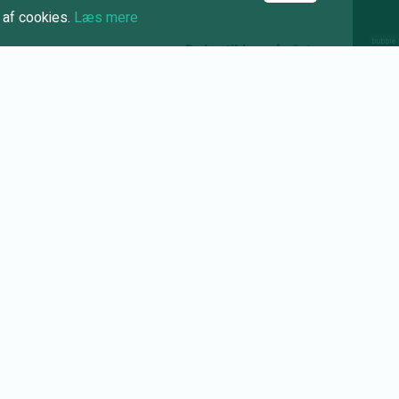
 af cookies.
Læs mere
Del artiklen på
...eller
kopier linket