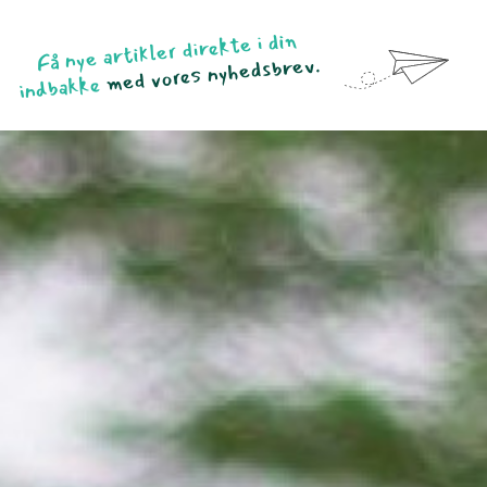
Få nye artikler direkte i din
med vores nyhedsbrev.
indbakke