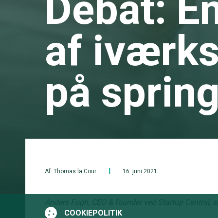
Debat: E
af iværks
på sprin
Af: Thomas la Cour
16. juni 2021
Anders Fogh, CEO & founder ved Startup Central, sk
COOKIEPOLITIK