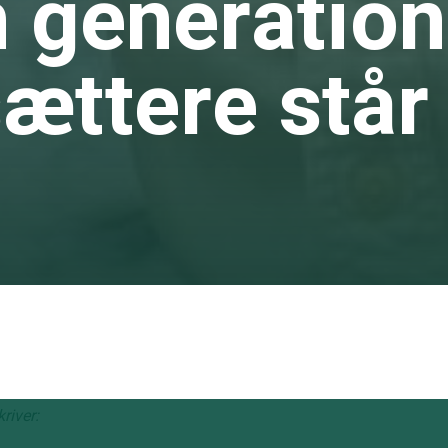
n generation
ættere står
g
river: