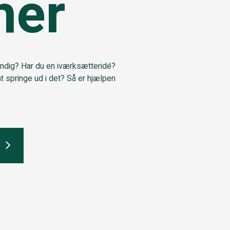
her
tændig? Har du en iværksætteridé?
at springe ud i det? Så er hjælpen