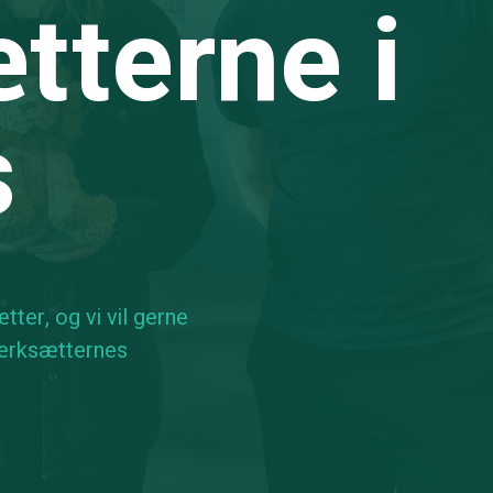
tterne i
s
er, og vi vil gerne
iværksætternes