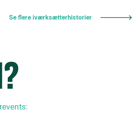
Se flere iværksætterhistorier
d?
revents: