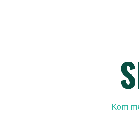
S
Kom med