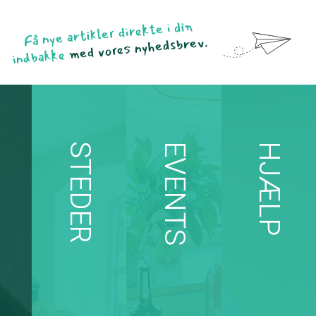
Få nye artikler direkte i din
med vores nyhedsbrev.
indbakke
STEDER
EVENTS
HJÆLP