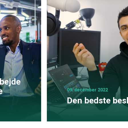
bejde
e
09. december 2022
Den bedste bes