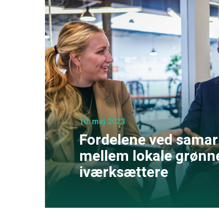
10. maj 2023
Fordelene ved samar
mellem lokale grønn
iværksættere