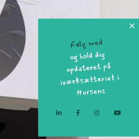
Følg med
og hold dig
opdateret på
iværksætteriet i
Horsens