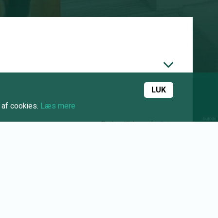
LUK
 af cookies.
Læs mere
Del artiklen på
...eller
kopier linket